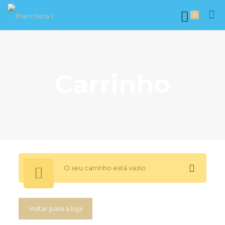
0
Carrinho
O seu carrinho está vazio.
Voltar para a loja