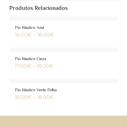
Produtos Relacionados
Fio Náutico Azul
Price
16.00
€
–
18.00
€
range:
16.00€
through
18.00€
Fio Náutico Cinza
Price
17.00
€
–
18.00
€
range:
17.00€
through
18.00€
Fio Náutico Verde Folha
Price
16.00
€
–
18.00
€
range:
16.00€
through
18.00€