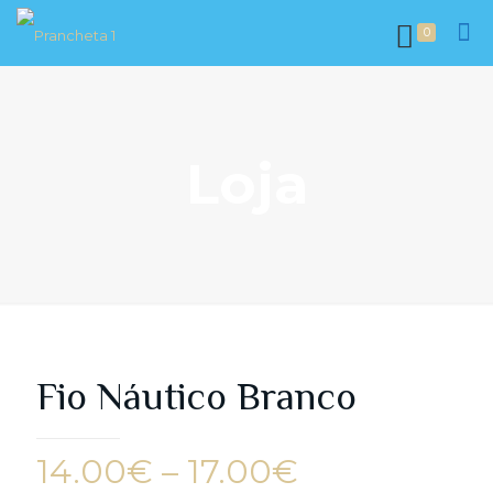
0
Loja
Fio Náutico Branco
Price
14.00
€
–
17.00
€