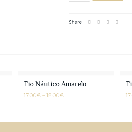
Share
Fio Náutico Amarelo
F
Price
17.00
€
–
18.00
€
17
range:
17.00€
through
18.00€