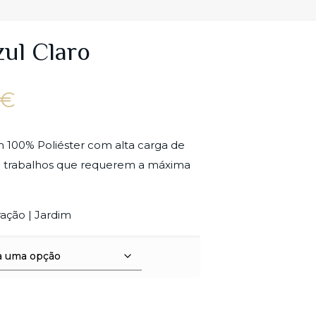
zul Claro
Price
€
range:
17.00€
m 100% Poliéster com alta carga de
through
a trabalhos que requerem a máxima
18.00€
ração | Jardim