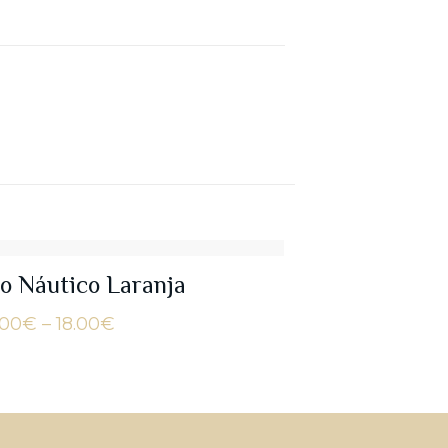
io Náutico Laranja
Price
.00
€
–
18.00
€
range:
17.00€
through
18.00€