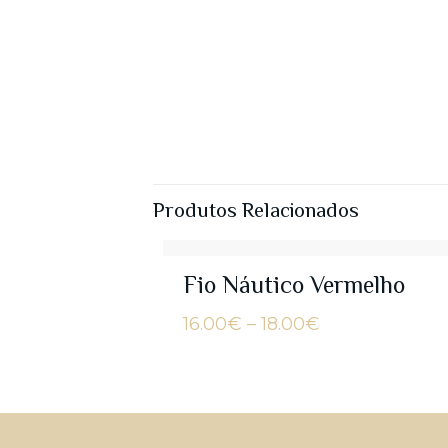
Produtos Relacionados
Fio Náutico Vermelho
Price
16.00
€
–
18.00
€
range:
16.00€
through
18.00€