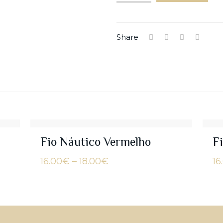
Share
Fio Náutico Vermelho
F
Price
16.00
€
–
18.00
€
16
range:
16.00€
through
18.00€