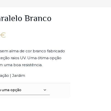
aralelo Branco
Price
0
€
range:
14.00€
 sem alma de cor branco fabricado
through
teção raios UV. Uma ótima opção
17.00€
m uma boa resistência.
ração | Jardim