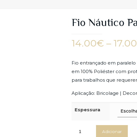
Fio Náutico P
14.00
€
–
17.0
Fio entrançado em paralelo
em 100% Poliéster com pro
para trabalhos que requere
Aplicação: Bricolage | Deco
Espessura
Adicionar