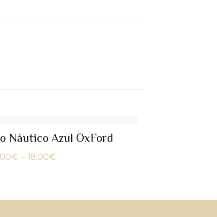
io Náutico Azul OxFord
Price
.00
€
–
18.00
€
range:
16.00€
through
18.00€