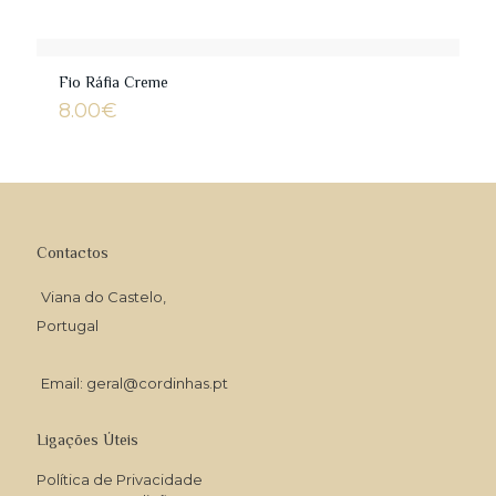
Fio Ráfia Creme
8.00
€
Contactos
Viana do Castelo,
Portugal
Email: geral@cordinhas.pt
Ligações Úteis
Política de Privacidade