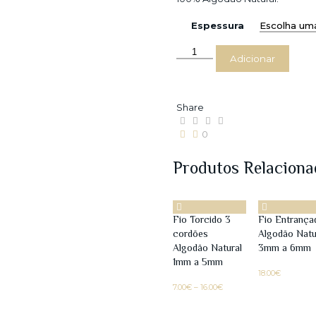
Espessura
Quantidade
Adicionar
de
Fio
Torcido
3
Share
cordões
Algodão
0
Branco
3mm
Produtos Relaciona
a
5mm
Fio Torcido 3
Fio Entrança
cordões
Algodão Natu
Algodão Natural
3mm a 6mm
1mm a 5mm
18.00
€
Price
7.00
€
–
16.00
€
range:
7.00€