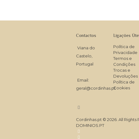
through
16.00€
Contactos
Ligações Úte
Política de
Viana do
Privacidade
Castelo,
Termos e
Portugal
Condições
Trocas e
Devoluções
Email:
Política de
Cookies
geral@cordinhas.pt
Cordinhas.pt © 2026. All Right
DOMINIOS.PT