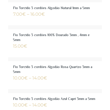
Fio Torcido 3 cordões Algodão Natural 1mm a 5mm
Price
7.00
€
–
16.00
€
range:
7.00€
through
16.00€
Fio Torcido 3 cordões 100% Dourado 3mm , 4mm e
5mm
15.00
€
Fio Torcido 3 cordões Algodão Rosa Quartzo 3mm a
5mm
Price
10.00
€
–
14.00
€
range:
10.00€
through
14.00€
Fio Torcido 3 cordões Algodão Azul Capri 3mm a 5mm
Price
10.00
€
–
14.00
€
range: