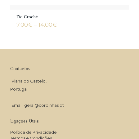
Fio Croché
Price
7.00
€
–
14.00
€
range:
7.00€
through
14.00€
Contactos
Viana do Castelo,
Portugal
Email: geral@cordinhas.pt
Ligações Úteis
Política de Privacidade
Termos e Condições