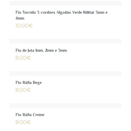
through
14.00€
Fio Torcido 3 cordões Algodão Verde Militar 3mm e
4mm
10.00
€
Fio de Juta 1mm, 2mm e 3mm
8.00
€
Fio Ráfia Bege
8.00
€
Fio Ráfia Creme
8.00
€