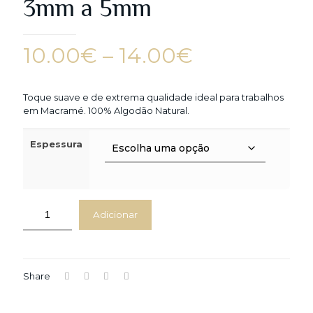
3mm a 5mm
Price
10.00
€
–
14.00
€
range:
10.00€
Toque suave e de extrema qualidade ideal para trabalhos
em Macramé. 100% Algodão Natural.
through
14.00€
Espessura
Adicionar
Share