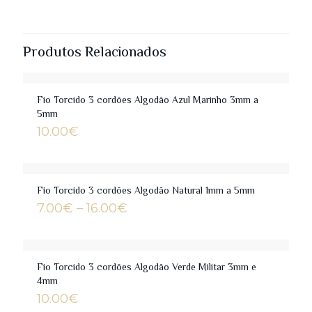
Produtos Relacionados
Fio Torcido 3 cordões Algodão Azul Marinho 3mm a
5mm
10.00
€
Fio Torcido 3 cordões Algodão Natural 1mm a 5mm
Price
7.00
€
–
16.00
€
range:
7.00€
through
16.00€
Fio Torcido 3 cordões Algodão Verde Militar 3mm e
4mm
10.00
€