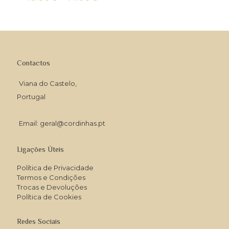
range:
10.00€
through
14.00€
Contactos
Viana do Castelo,
Portugal
Email: geral@cordinhas.pt
Ligações Úteis
Política de Privacidade
Termos e Condições
Trocas e Devoluções
Política de Cookies
Redes Sociais