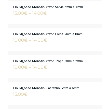
through
14.00€
Fio Algodão Monofio Verde Sálvia 3mm e 4mm
Price
13.00
€
–
14.00
€
range:
13.00€
through
14.00€
Fio Algodão Monofio Verde Folha 3mm a 6mm
Price
10.00
€
–
14.00
€
range:
10.00€
through
14.00€
Fio Algodão Monofio Verde Tropa 3mm a 6mm
Price
10.00
€
–
14.00
€
range:
10.00€
through
14.00€
Fio Algodão Monofio Castanho 3mm a 6mm
13.00
€