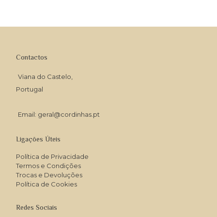
range:
10.00€
through
14.00€
Contactos
Viana do Castelo,
Portugal
Email: geral@cordinhas.pt
Ligações Úteis
Política de Privacidade
Termos e Condições
Trocas e Devoluções
Política de Cookies
Redes Sociais