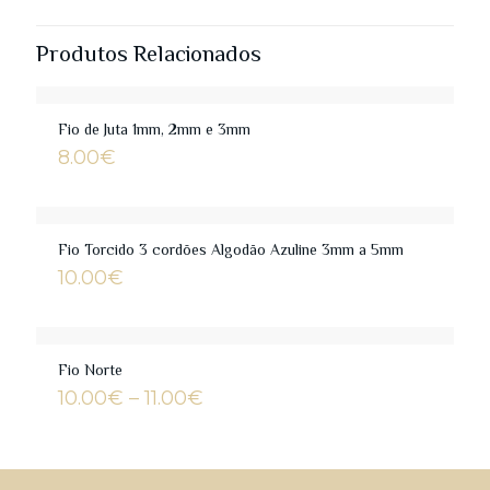
Produtos Relacionados
Fio de Juta 1mm, 2mm e 3mm
8.00
€
Fio Torcido 3 cordões Algodão Azuline 3mm a 5mm
10.00
€
Fio Norte
Price
10.00
€
–
11.00
€
range:
10.00€
through
11.00€