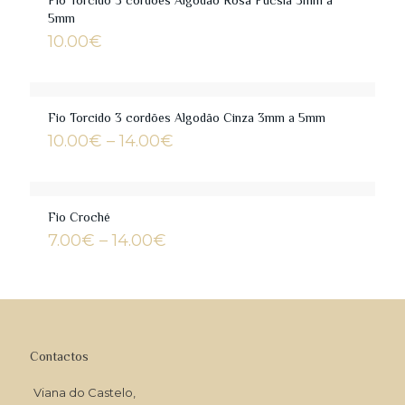
Fio Torcido 3 cordões Algodão Rosa Fúcsia 3mm a
5mm
10.00
€
Fio Torcido 3 cordões Algodão Cinza 3mm a 5mm
Price
10.00
€
–
14.00
€
range:
10.00€
through
14.00€
Fio Croché
Price
7.00
€
–
14.00
€
range:
7.00€
through
14.00€
Contactos
Viana do Castelo,