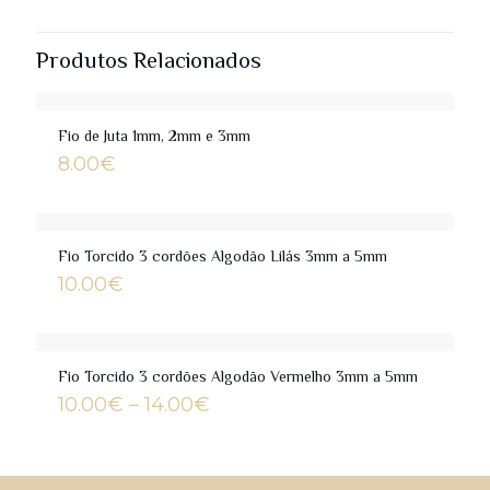
Produtos Relacionados
Fio de Juta 1mm, 2mm e 3mm
8.00
€
Fio Torcido 3 cordões Algodão Lilás 3mm a 5mm
10.00
€
Fio Torcido 3 cordões Algodão Vermelho 3mm a 5mm
Price
10.00
€
–
14.00
€
range:
10.00€
through
14.00€