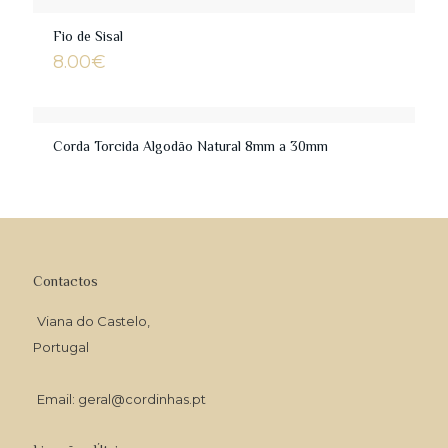
through
28.00€
Fio de Sisal
8.00
€
Corda Torcida Algodão Natural 8mm a 30mm
Contactos
Viana do Castelo,
Portugal
Email: geral@cordinhas.pt