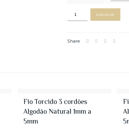
Adicionar
Share
Fio Torcido 3 cordões
Fi
Algodão Natural 1mm a
A
5mm
5