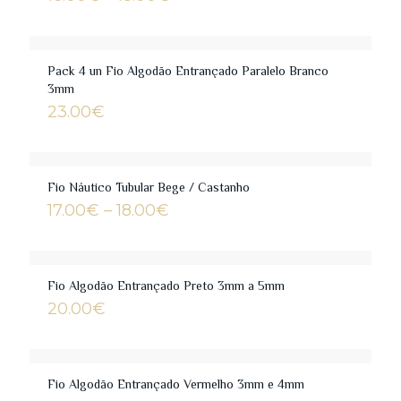
range:
16.00€
through
18.00€
Pack 4 un Fio Algodão Entrançado Paralelo Branco
3mm
23.00
€
Fio Náutico Tubular Bege / Castanho
Price
17.00
€
–
18.00
€
range:
17.00€
through
18.00€
Fio Algodão Entrançado Preto 3mm a 5mm
20.00
€
Fio Algodão Entrançado Vermelho 3mm e 4mm