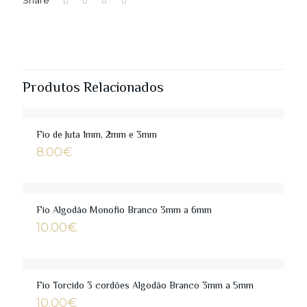
Share
Produtos Relacionados
Fio de Juta 1mm, 2mm e 3mm
8.00
€
Fio Algodão Monofio Branco 3mm a 6mm
10.00
€
Fio Torcido 3 cordões Algodão Branco 3mm a 5mm
10.00
€