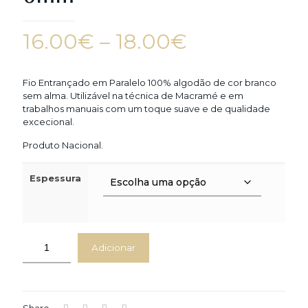
Price
16.00
€
–
18.00
€
range:
16.00€
Fio Entrançado em Paralelo 100% algodão de cor branco
sem alma. Utilizável na técnica de Macramé e em
through
trabalhos manuais com um toque suave e de qualidade
18.00€
excecional.
Produto Nacional.
Espessura
Adicionar